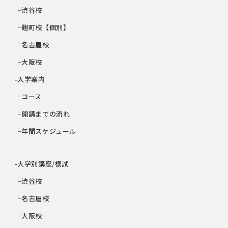
└渋谷校
└麹町校【個別】
└名古屋校
└大阪校
-入学案内
└コース
└開講までの流れ
└年間スケジュール
-大学別講座/模試
└渋谷校
└名古屋校
└大阪校