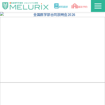
資料請求
面談予約
説明会/講座
校舎情報
入学案内
合格実績・合格体験記
講師
医学部解答速報2026