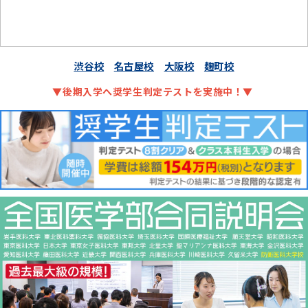
渋谷校
名古屋校
大阪校
麹町校
▼後期入学へ奨学生判定テストを実施中！▼