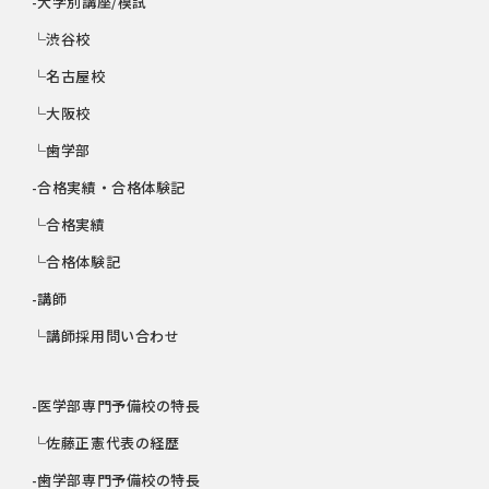
-大学別講座/模試
└渋谷校
└名古屋校
└大阪校
└歯学部
-合格実績・合格体験記
└合格実績
└合格体験記
-講師
└講師採用問い合わせ
-医学部専門予備校の特長
└佐藤正憲代表の経歴
-歯学部専門予備校の特長