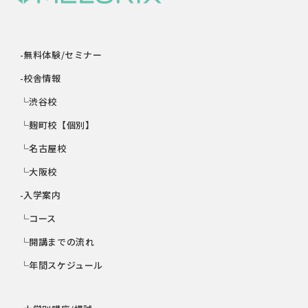
-無料体験/セミナー
-校舎情報
└渋谷校
└麹町校【個別】
└名古屋校
└大阪校
-入学案内
└コース
└開講までの流れ
└年間スケジュール