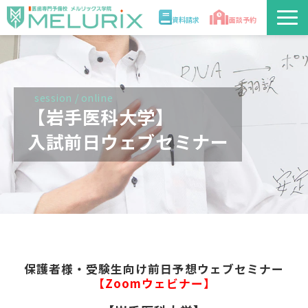
資料請求
面談予約
説明会/講座
校舎情報
session / online
【岩手医科大学】
入学案内
入試前日ウェブセミナー
合格実績・合格体験記
講師
医学部解答速報2026
保護者様・受験生向け前日予想ウェブセミナー
【Zoomウェビナー】