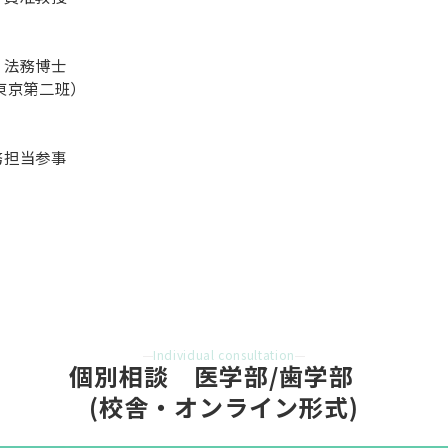
、法務博士
東京第二班）
務担当参事
Individual consultation
個別相談　医学部/歯学部　
(校舎・オンライン形式)