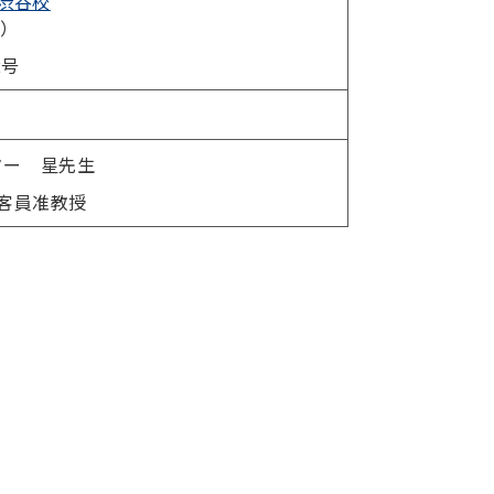
渋谷校
分）
2号
ター 星先生
 客員准教授