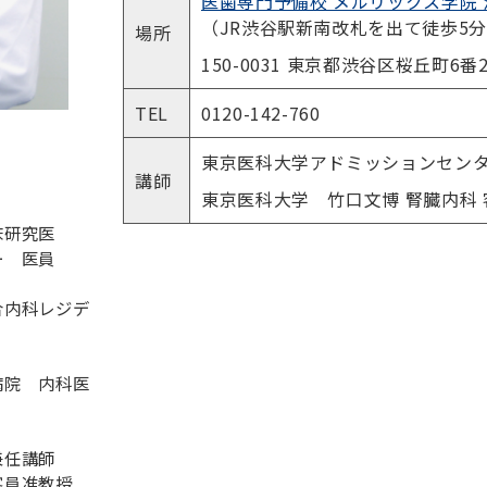
医歯専門予備校 メルリックス学院 
（JR渋谷駅新南改札を出て徒歩5
場所
150-0031 東京都渋谷区桜丘町6番
TEL
0120-142-760
東京医科大学アドミッションセン
講師
東京医科大学 竹口文博 腎臓内科
床研究医
ー 医員
合内科レジデ
病院 内科医
兼任講師
客員准教授