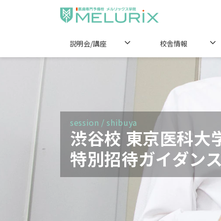
説明会/講座
校舎情報
session / shibuya
渋谷校 東京医科大
特別招待ガイダン