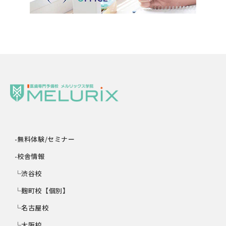
-無料体験/セミナー
-校舎情報
└渋谷校
└麹町校【個別】
└名古屋校
└大阪校