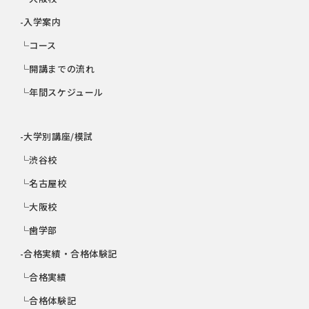
-入学案内
└コース
└開講までの流れ
└年間スケジュール
-大学別講座/模試
└渋谷校
└名古屋校
└大阪校
└歯学部
-合格実績・合格体験記
└合格実績
└合格体験記