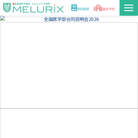
資料請求
面談予約
説明会/講座
校舎情報
入学案内
合格実績・合格体験記
講師
医学部解答速報2026